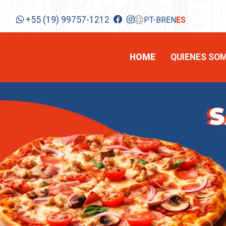
+55 (19) 99757-1212
PT-BR
EN
ES
HOME
QUIENES SO