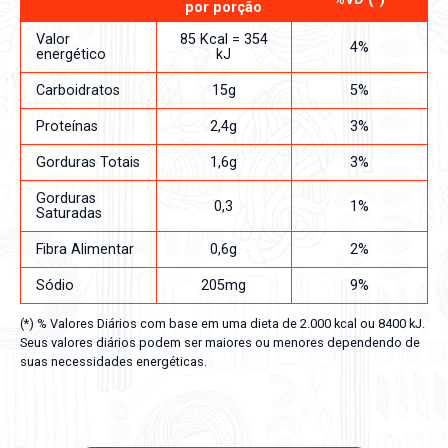
por porção
Valor
85 Kcal = 354
4%
energético
kJ
Carboidratos
15g
5%
Proteínas
2,4g
3%
Gorduras Totais
1,6g
3%
Gorduras
0,3
1%
Saturadas
Fibra Alimentar
0,6g
2%
Sódio
205mg
9%
(*) % Valores Diários com base em uma dieta de 2.000 kcal ou 8400 kJ.
Seus valores diários podem ser maiores ou menores dependendo de
suas necessidades energéticas.