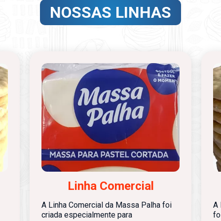
NOSSAS LINHAS
Linha Comercial
A Linha Comercial da Massa Palha foi
A 
criada especialmente para
fo